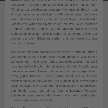
Grepolis
kostenlos spielen und in das historische Griechenland
eintauchen. Die Riege der Strategiespiele ist nicht nur auf dem
PC einer der beliebtesten, sondern wird auch im Bereich der
Browsergames immer wichtiger und Populärer. Wenn die Spiele
eine interessante Geschichte mit vernünftigen Spielabläufen
kombinieren, wird dem Spieler in den meisten Fällen ein tolles
Erlebnis geboten. Grepolis ist ein typisches Beispiel dieser
Aufbaustrategiespiele. Im historischen Griechenland gilt es der
Liebling der alten Götter zu werden und der Konkurrenz das
Fürchten zu lehren.
Wie bei den meisten Strategiespielen dieser Art, musst du auch in
Grepolis zuerst deine eigene kleine Stadt aufbauen. Wer sich ein
wenig mit dem historischen Griechenland beschäftigt hat, weiß
dass das größte Problem der damaligen Zeit die Rivalität unter
den verschiedenen Staaten und Städten war.
Sparta gegen Athen,
Kreta gegen Rhodos
. Dieses Prinzip findet sich auch beim
Mittelalterspiel
Grepolis wieder. Das Strategiespiel Browsergame
setzt auf bewährte Prinzipien der Mittelalterspiele und verpflichtet
den Spieler dazu, erst einmal eine umfassende Wirtschaft
aufzubauen ehe man sich dem Heer und anderen militärischen
Entwicklungen zuwenden kann.