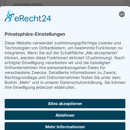
Goodgame Empire
Die Siedler Online
Gondal World
Throne: Kingdom at War
Kultan
War of Titans
Dragons Prophet