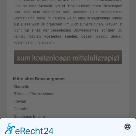
Jede Woche werden die besten Spieler in einer ausführlichen
Liste mit einer Medaille gekürt. Travian bietet einen Riesenspaß
und lässt kein Abenteuer aus. Beweise Dein strategisches
Können und stelle im ganzen Reich eine schlagkräftige Armee
auf. Diese wirst Du brauchen, um Dich zu verteidigen. Travian ist
nicht nur eines der beliebtesten Browsergames, sondern Du
kannst
Travian kostenlos spielen
, besser gesagt überall
kostenlos online spielen.
Mittelalter Browsergames
Startseite
Ritter und Prinzessinnen
Travian
Grepolis
Goodgame Empire
Die Siedler Online
Gondal World