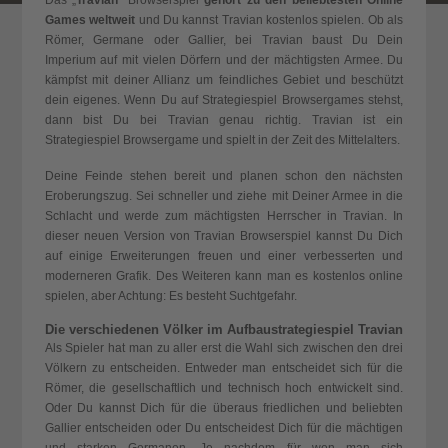
Das „
Travian
“ Browserspiel
gehört zu den beliebtesten Online
Games weltweit
und Du kannst Travian kostenlos spielen. Ob als
Römer, Germane oder Gallier, bei Travian baust Du Dein
Imperium auf mit vielen Dörfern und der mächtigsten Armee. Du
kämpfst mit deiner Allianz um feindliches Gebiet und beschützt
dein eigenes. Wenn Du auf Strategiespiel Browsergames stehst,
dann bist Du bei Travian genau richtig. Travian ist ein
Strategiespiel Browsergame und spielt in der Zeit des Mittelalters.
Deine Feinde stehen bereit und planen schon den nächsten
Eroberungszug. Sei schneller und ziehe mit Deiner Armee in die
Schlacht und werde zum mächtigsten Herrscher in Travian. In
dieser neuen Version von Travian Browserspiel kannst Du Dich
auf einige Erweiterungen freuen und einer verbesserten und
moderneren Grafik. Des Weiteren kann man es kostenlos online
spielen, aber Achtung: Es besteht Suchtgefahr.
Die verschiedenen Völker im Aufbaustrategiespiel Travian
Als Spieler hat man zu aller erst die Wahl sich zwischen den drei
Völkern zu entscheiden. Entweder man entscheidet sich für
die
Römer
, die gesellschaftlich und technisch hoch entwickelt sind.
Oder Du kannst Dich für die überaus friedlichen und beliebten
Gallier entscheiden oder Du entscheidest Dich für die mächtigen